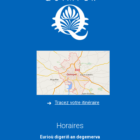
Tracez votre itinéraire
Horaires
Eurioù digeriñ an degemerva