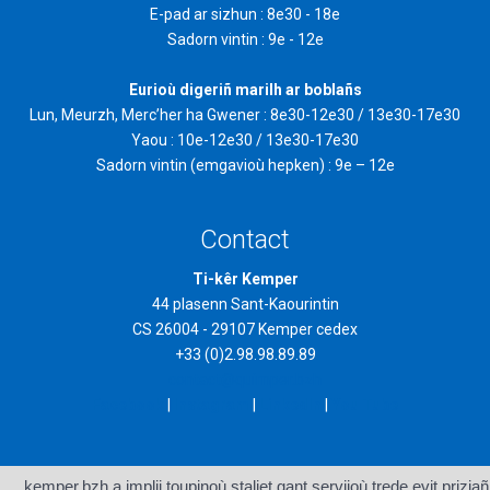
E-pad ar sizhun : 8e30 - 18e
Sadorn vintin : 9e - 12e
Eurioù digeriñ marilh ar boblañs
Lun, Meurzh, Merc’her ha Gwener : 8e30-12e30 / 13e30-17e30
Yaou : 10e-12e30 / 13e30-17e30
Sadorn vintin (emgavioù hepken) : 9e – 12e
Contact
Ti-kêr Kemper
44 plasenn Sant-Kaourintin
CS 26004 - 29107 Kemper cedex
+33 (0)2.98.98.89.89
contact@quimper.bzh
Facebook
|
Instagram
|
LinkedIn
|
You Tube
kemper.bzh a implij toupinoù staliet gant servijoù trede evit priziañ