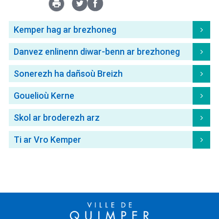
Kemper hag ar brezhoneg
Select Language
▼
Danvez enlinenn diwar-benn ar brezhoneg
BREZHONEG
Sonerezh ha dañsoù Breizh
Gouelioù Kerne
Skol ar broderezh arz
Ti ar Vro Kemper