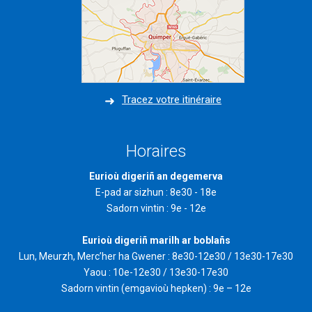
Tracez votre itinéraire
Horaires
Eurioù digeriñ an degemerva
E-pad ar sizhun : 8e30 - 18e
Sadorn vintin : 9e - 12e
Eurioù digeriñ marilh ar boblañs
Lun, Meurzh, Merc’her ha Gwener : 8e30-12e30 / 13e30-17e30
Yaou : 10e-12e30 / 13e30-17e30
Sadorn vintin (emgavioù hepken) : 9e – 12e