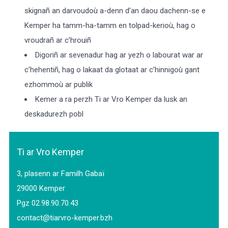
skignañ an darvoudoù a-denn d’an daou dachenn-se e
Kemper ha tamm-ha-tamm en tolpad-kerioù, hag o
vroudrañ ar c’hrouiñ
Digoriñ ar sevenadur hag ar yezh o labourat war ar
c’hehentiñ, hag o lakaat da glotaat ar c’hinnigoù gant
ezhommoù ar publik
Kemer a ra perzh Ti ar Vro Kemper da lusk an
deskadurezh pobl
Ti ar Vro Kemper
3, plasenn ar Familh Gabaï
29000 Kemper
Pgz 02.98.90.70.43
contact@tiarvro-kemper.bzh