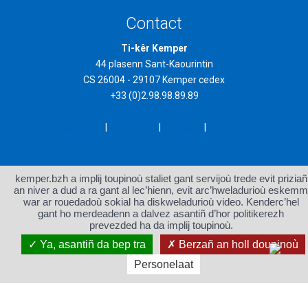
Contact
Ti-kêr Kemper
44 plasenn Sant-Kaourintin
CS 26004 - 29107 Kemper cedex
+33 (0)2.98.98.89.89
contact@quimper.bzh
Facebook
|
Instagram
|
LinkedIn
|
You Tube
kemper.bzh a implij toupinoù staliet gant servijoù trede evit priziañ
an niver a dud a ra gant al lec’hienn, evit arc’hweladurioù eskemm
war ar rouedadoù sokial ha diskweladurioù video. Kenderc’hel
Degemer
Menegoù lezennel ha
gant ho merdeadenn a dalvez asantiñ d’hor politikerezh
kredadoù
prevezded ha da implij toupinoù.
Steuñvenn al lec’hienn
Kemper-breizh-izel.bzh
Ya, asantiñ da bep tra
Berzañ an holl doupinoù
Personelaat