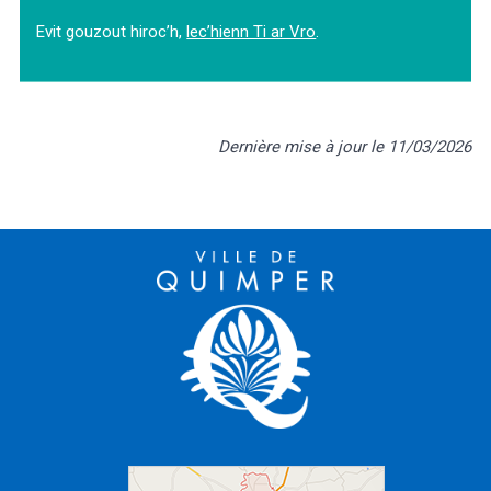
Evit gouzout hiroc’h,
lec’hienn Ti ar Vro
.
Dernière mise à jour le 11/03/2026