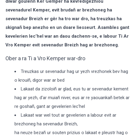
diwar goulenn Kêr Gemper ha kevredigezhioù
sevenadurel Kemper, evit brudañ ar brezhoneg ha
sevenadur Breizh er gêr ha tro war dro, ha treuzkas ha
Select Language
▼
skignañ bep anezho en un doare liesseurt. Asambles gant
BREZHONEG
kevelerien lec’hel war an daou dachenn-se, e labour Ti Ar
Vro Kemper evit sevenadur Breizh hag ar brezhoneg
.
Ober a ra Ti a Vro Kemper war-dro
Treuzkas ur sevenadur hag ur yezh vrezhonek bev hag
o krouiñ, digor war ar bed
Lakaat da zizoloiñ ar glad, eus tu ar sevenadur kement
hag ar yezh, d’ar muiañ niver, eus ar re yaouankañ betek ar
re goshañ, gant ar gevelerien lec’hel
Lakaat war wel tout ar gevelerien a labour evit ar
brezhoneg ha sevenadur Breizh,
ha neuze bezañ ur souten prizius o lakaat e pleustr hag o