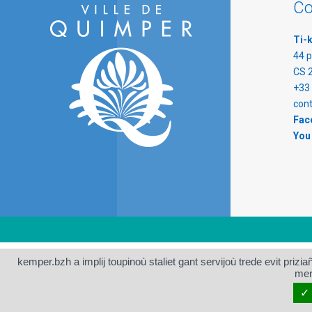
Co
Ti-
44 p
CS 
+33 
con
Fac
You
kemper.bzh a implij toupinoù staliet gant servijoù trede evit pri
mer