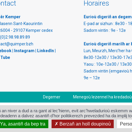
ntact
Horaires
kêr Kemper
Eurioù digeriñ an degem
lasenn Sant-Kaourintin
E-pad ar sizhun : 8e30 - 1
26004 - 29107 Kemper cedex
Sadorn vintin : 9e - 12e
(0)2.98.98.89.89
tact@quimper.bzh
Eurioù digeriñ marilh ar
ebook
|
Instagram
|
LinkedIn
|
Lun, Meurzh, Merc’her ha 
 Tube
8e30-12e30 / 13e30-17e
Yaou : 10e-12e30 / 13e3
Sadorn vintin (emgavioù h
9e – 12e
Degemer
Menegoù lezennel ha kredadoù
ziañ an niver a dud a ra gant al lec’hienn, evit arc’hweladurioù eskem
deadenn a dalvez asantiñ d’hor politikerezh prevezded ha da implij to
Ya, asantiñ da bep tra
Berzañ an holl doupinoù
Perso