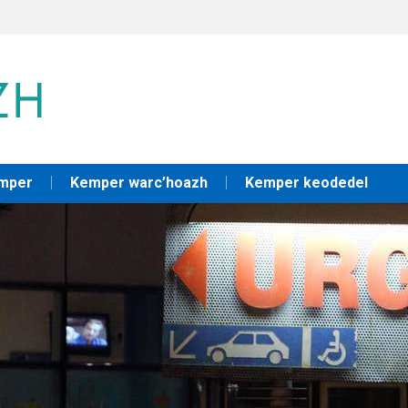
emper
Kemper warc’hoazh
Kemper keodedel