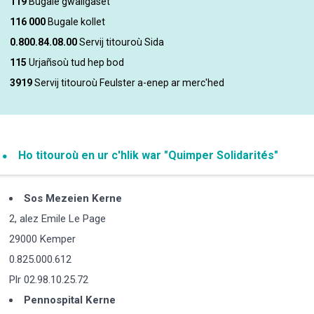
119
Bugale gwallgaset
116 000
Bugale kollet
0.800.84.08.00
Servij titouroù
Sida
115
Urjañsoù tud hep bod
3919
Servij titouroù Feulster a-enep ar merc'hed
Ho titouroù en ur c'hlik war "Quimper Solidarités"
Sos Mezeien Kerne
2, alez Emile Le Page
29000 Kemper
0.825.000.612
Plr 02.98.10.25.72
Pennospital Kerne