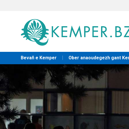
Bevañ e Kemper
Ober anaoudegezh gant K