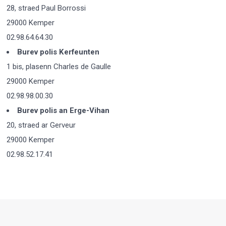
28, straed Paul Borrossi
29000 Kemper
02.98.64.64.30
Burev polis Kerfeunten
1 bis, plasenn Charles de Gaulle
29000 Kemper
02.98.98.00.30
Burev polis an Erge-Vihan
20, straed ar Gerveur
29000 Kemper
02.98.52.17.41