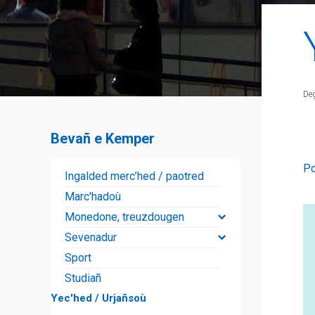
De
Bevañ e Kemper
Po
Ingalded merc’hed / paotred
Marc'hadoù
Monedone, treuzdougen
Sevenadur
Sport
Studiañ
Yec'hed / Urjañsoù