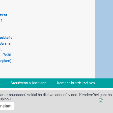
erva
8e
 boblañs
Gwener :
30
0-17e30
epken) :
Steuñvenn al lec’hienn
Kemper-breizh-izel.bzh
m war ar rouedadoù sokial ha diskweladurioù video. Kenderc’hel gant ho
upinoù.
nelaat