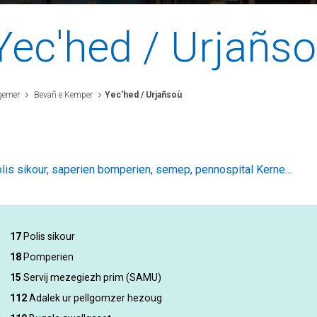
Yec'hed / Urjañs
gemer
Bevañ e Kemper
Yec'hed / Urjañsoù
lis sikour, saperien bomperien, semep, pennospital Kerne...
17
Polis sikour
18
Pomperien
15
Servij mezegiezh prim (SAMU)
112
Adalek ur pellgomzer hezoug