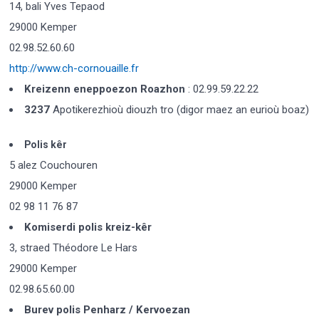
14, bali Yves Tepaod
29000 Kemper
02.98.52.60.60
http://www.ch-cornouaille.fr
Kreizenn eneppoezon Roazhon
: 02.99.59.22.22
3237
Apotikerezhioù diouzh tro (digor maez an eurioù boaz)
Polis kêr
5 alez Couchouren
29000 Kemper
02 98 11 76 87
Komiserdi polis kreiz-kêr
3, straed Théodore Le Hars
29000 Kemper
02.98.65.60.00
Burev polis Penharz / Kervoezan