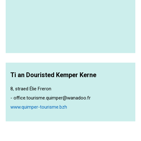
Ti an Douristed Kemper Kerne
8, straed Élie Freron
- office.tourisme.quimper@wanadoo.fr
www.quimper-tourisme.bzh