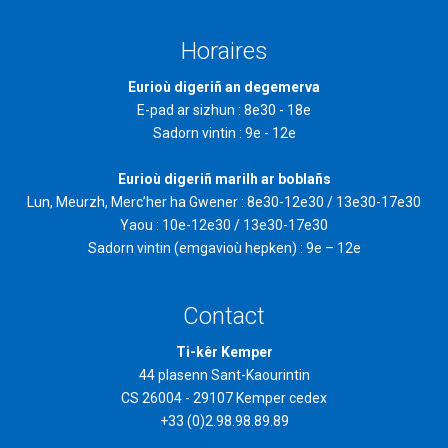
Horaires
Eurioù digeriñ an degemerva
E-pad ar sizhun : 8e30 - 18e
Sadorn vintin : 9e - 12e
Eurioù digeriñ marilh ar boblañs
Lun, Meurzh, Merc’her ha Gwener : 8e30-12e30 / 13e30-17e30
Yaou : 10e-12e30 / 13e30-17e30
Sadorn vintin (emgavioù hepken) : 9e – 12e
Contact
Ti-kêr Kemper
44 plasenn Sant-Kaourintin
CS 26004 - 29107 Kemper cedex
+33 (0)2.98.98.89.89
contact@quimper.bzh