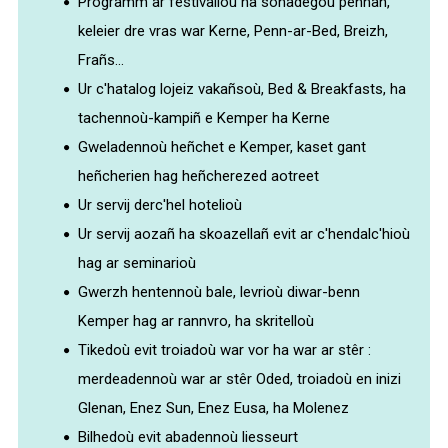
Programm ar festivalioù ha sonadegoù pennañ,
keleier dre vras war Kerne, Penn-ar-Bed, Breizh,
Frañs...
Select Language
▼
Ur c'hatalog lojeiz vakañsoù, Bed & Breakfasts, ha
BREZHONEG
tachennoù-kampiñ e Kemper ha Kerne
Gweladennoù heñchet e Kemper, kaset gant
heñcherien hag heñcherezed aotreet
Ur servij derc'hel hotelioù
Ur servij aozañ ha skoazellañ evit ar c'hendalc'hioù
hag ar
seminarioù
Gwerzh hentennoù bale, levrioù diwar-benn
Kemper hag ar rannvro, ha skritelloù
Tikedoù evit troiadoù war vor ha war ar stêr :
merdeadennoù
war ar stêr Oded, troiadoù en inizi
Glenan, Enez Sun, Enez Eusa, ha Molenez
Bilhedoù evit abadennoù liesseurt