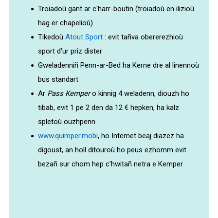
Troiadoù gant ar c'harr-boutin (troiadoù en ilizioù
hag er chapelioù)
Tikedoù
Atout Sport
: evit tañva obererezhioù
sport d'ur priz dister
Gweladenniñ Penn-ar-Bed ha Kerne dre al linennoù
bus standart
Ar
Pass Kemper
o kinnig 4 weladenn, diouzh ho
tibab, evit 1 pe 2 den da 12 € hepken, ha kalz
spletoù ouzhpenn
www.quimper.mobi
, ho Internet beaj diazez ha
digoust, an holl ditouroù ho peus ezhomm evit
bezañ sur chom hep c'hwitañ netra e Kemper